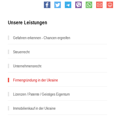
e-
Print
Facebook
Twitter
Telegram
viber
whatsapp
mail
Unsere Leistungen
Gefahren erkennen - Chancen ergreifen
Steuerrecht
Unternehmensrecht
Firmengründung in der Ukraine
Lizenzen / Patente / Geistiges Eigentum
Immobilienkauf in der Ukraine